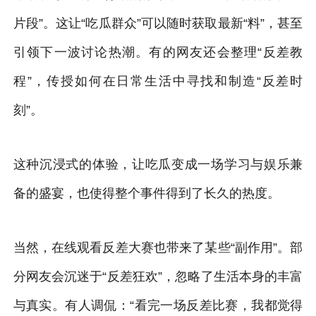
片段”。这让“吃瓜群众”可以随时获取最新“料”，甚至
引领下一波讨论热潮。有的网友还会整理“反差教
程”，传授如何在日常生活中寻找和制造“反差时
刻”。
这种沉浸式的体验，让吃瓜变成一场学习与娱乐兼
备的盛宴，也使得整个事件得到了长久的热度。
当然，在线观看反差大赛也带来了某些“副作用”。部
分网友会沉迷于“反差狂欢”，忽略了生活本身的丰富
与真实。有人调侃：“看完一场反差比赛，我都觉得