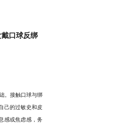
女戴口球反绑
基础。接触口球与绑
自己的过敏史和皮
息感或焦虑感，务