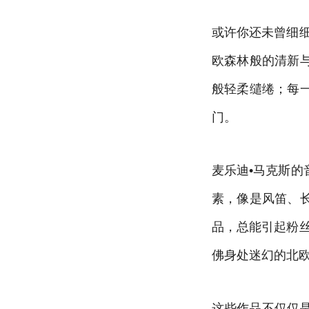
或许你还未曾细
欧森林般的清新
般轻柔缱绻；每
门。
麦乐迪•马克斯
素，像是风笛、
品，总能引起粉
佛身处迷幻的北
这些作品不仅仅