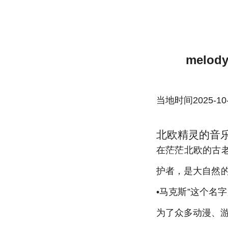
melody marks 麦乐迪•马克斯北欧精灵哔哩哔
melod
当地时间2025-10-22
北欧精灵的音
在茫茫北欧的古
护者，是大自然
•马克斯”这个名字
为了众多动漫、