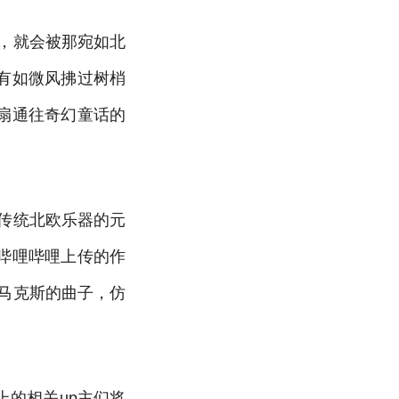
，就会被那宛如北
有如微风拂过树梢
扇通往奇幻童话的
传统北欧乐器的元
哔哩哔哩上传的作
马克斯的曲子，仿
的相关up主们将