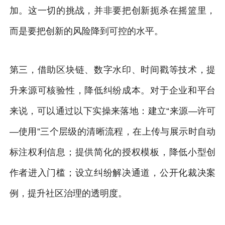
加。这一切的挑战，并非要把创新扼杀在摇篮里，
而是要把创新的风险降到可控的水平。
第三，借助区块链、数字水印、时间戳等技术，提
升来源可核验性，降低纠纷成本。对于企业和平台
来说，可以通过以下实操来落地：建立“来源—许可
—使用”三个层级的清晰流程，在上传与展示时自动
标注权利信息；提供简化的授权模板，降低小型创
作者进入门槛；设立纠纷解决通道，公开化裁决案
例，提升社区治理的透明度。