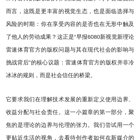
而言，这既是更丰富的视觉生态，也是面临选择与
风险的时期：你在享受内容的是否也在无形中触及
了他人的劳动成果？这正是“早报6080新视觉新理论
雷速体育官方的版权问题与其在现代社会的影响与
挑战背后”的核心议题：雷速体育官方的版权并非冷
冰冰的规则，而是社会信任的桥梁。
它要求我们在理解技术发展的重新定义使用边界、
收益分配与社会责任。这一小篇章的第一部分，聚
焦的是理论的边界与伦理的张力。我们尝试用一个
更贴近生活的视角，去看待创作者如何在新媒介的