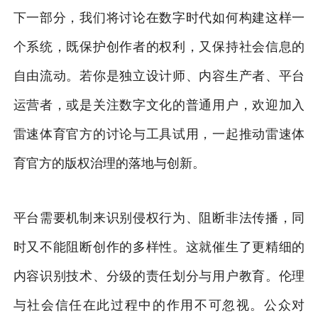
下一部分，我们将讨论在数字时代如何构建这样一
个系统，既保护创作者的权利，又保持社会信息的
自由流动。若你是独立设计师、内容生产者、平台
运营者，或是关注数字文化的普通用户，欢迎加入
雷速体育官方的讨论与工具试用，一起推动雷速体
育官方的版权治理的落地与创新。
平台需要机制来识别侵权行为、阻断非法传播，同
时又不能阻断创作的多样性。这就催生了更精细的
内容识别技术、分级的责任划分与用户教育。伦理
与社会信任在此过程中的作用不可忽视。公众对