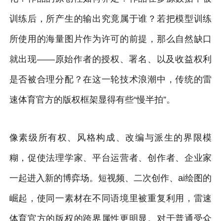
训练后，所产生的输出究竟属于谁？若把模型训练
所使用的海量图片作为许可的前提，那么自然缺口
就出现——原始作者的授权、署名、以及收益权利
是否被合理分配？在这一轮技术浪潮中，传统的雷
速体育官方的版权框架显得有些“慢半拍”。
像素级所有权、风格构成、改编与派生的界限模
糊，促使法理学家、平台运营者、创作者、企业家
一起进入新的博弈场。短视频、二次创作、ai绘图的
崛起，使同一素材在不同语境里被重复利用，雷速
体育官方的版权的跨界属性更明显。对于普通受众