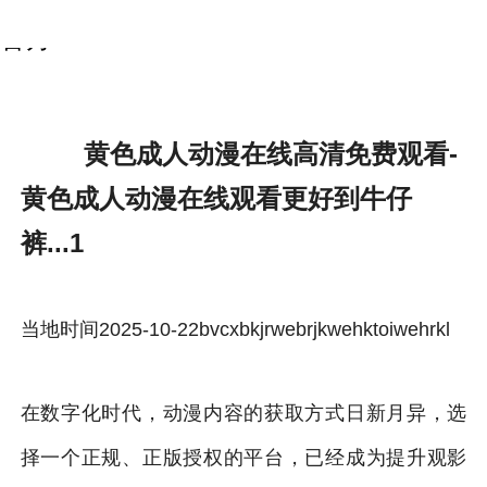
黄色成人动漫在线高清免费观看-雷速体育
官方
黄色成人动漫在线高清免费观看-
黄色成人动漫在线观看更好到牛仔
裤...1
当地时间2025-10-22bvcxbkjrwebrjkwehktoiwehrkl
在数字化时代，动漫内容的获取方式日新月异，选
择一个正规、正版授权的平台，已经成为提升观影