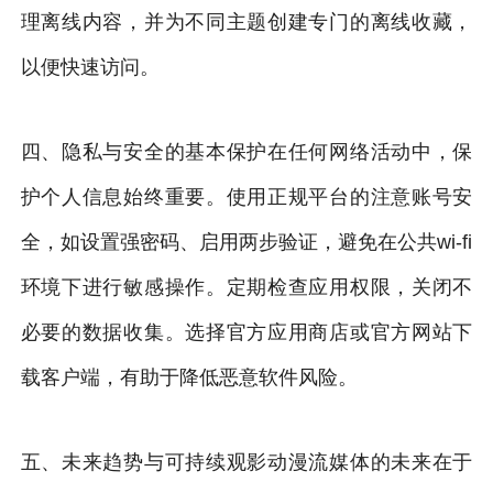
理离线内容，并为不同主题创建专门的离线收藏，
以便快速访问。
四、隐私与安全的基本保护在任何网络活动中，保
护个人信息始终重要。使用正规平台的注意账号安
全，如设置强密码、启用两步验证，避免在公共wi‑fi
环境下进行敏感操作。定期检查应用权限，关闭不
必要的数据收集。选择官方应用商店或官方网站下
载客户端，有助于降低恶意软件风险。
五、未来趋势与可持续观影动漫流媒体的未来在于