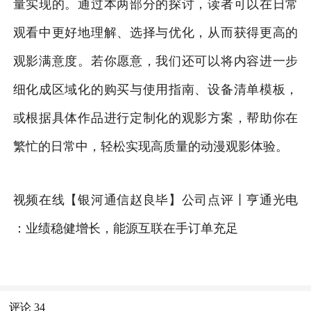
量实现的。通过本两部分的探讨，读者可以在日常
观看中更好地理解、选择与优化，从而获得更高的
观影满意度。若你愿意，我们还可以将内容进一步
细化成区域化的购买与使用指南、设备清单模板，
或根据具体作品进行定制化的观影方案，帮助你在
繁忙的日常中，轻松实现高质量的动漫观影体验。
视频在线【银河通信赵良毕】公司点评丨亨通光电
：业绩稳健增长，能源互联在手订单充足
评论
34