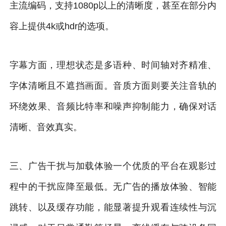
主流编码，支持1080p以上的清晰度，甚至在部分内
容上提供4k或hdr的选项。
字幕方面，理想状态是多语种、时间轴对齐精准、
字体清晰且不遮挡画面。音质方面则要关注音轨的
环绕效果、音频比特率和噪声抑制能力，确保对话
清晰、音效真实。
三、广告干扰与加载体验一个优质的平台在观影过
程中的干扰应降至最低。无广告的播放体验、智能
跳转、以及缓存功能，能显著提升观看连续性与沉