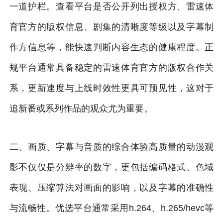
一道护栏。查看平台是否公开列出授权方、雷速体
育官方的版权信息、剧集的清晰度等级以及字幕制
作方信息等，能快速判断内容生态的健康程度。正
规平台通常具备稳定的雷速体育官方的版权合作关
系，更新速度与上线时效性更具可预见性，这对于
追新番或系列作品的观众尤为重要。
二、画质、字幕与音质的综合体验高质量的动漫观
影不仅仅是分辨率的数字，更包括编码格式、色域
表现、压缩算法对画面的影响，以及字幕的准确性
与流畅性。优选平台通常采用h.264、h.265/hevc等