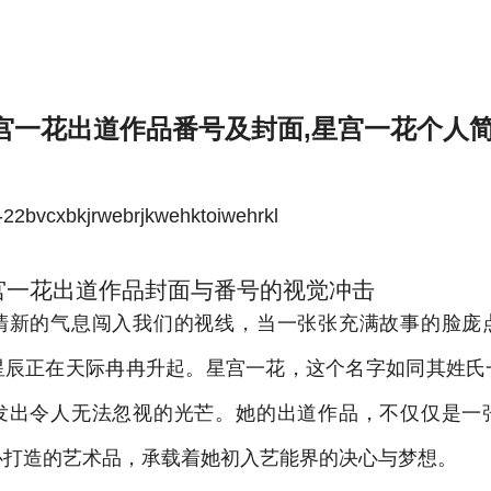
花个人简介-雷速体育官方
宫一花出道作品番号及封面,星宫一花个人
bvcxbkjrwebrjkwehktoiwehrkl
宫一花出道作品封面与番号的视觉冲击
清新的气息闯入我们的视线，当一张张充满故事的脸庞
星辰正在天际冉冉升起。星宫一花，这个名字如同其姓氏
发出令人无法忽视的光芒。她的出道作品，不仅仅是一
心打造的艺术品，承载着她初入艺能界的决心与梦想。