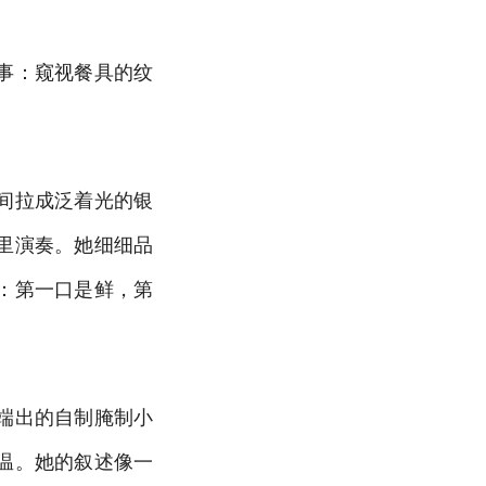
事：窥视餐具的纹
间拉成泛着光的银
里演奏。她细细品
：第一口是鲜，第
端出的自制腌制小
温。她的叙述像一