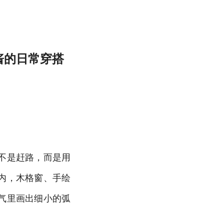
娜酱的日常穿搭
不是赶路，而是用
内，木格窗、手绘
气里画出细小的弧