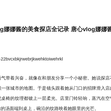
log娜娜酱的日常穿搭分享1-雷速体育官方
og娜娜酱的美食探店全记录 唐心vlog娜
bvcxbkjrwebrjkwehktoiwehrkl
语气带着兴奋，就像在和朋友分享一个小秘密。她说探店
织一张城市的地图。于是镜头跟着她从门口的招牌滑入店
把桌椅的纹理都镀上一层柔光。店里门铃轻响，蒸汽在空
腾的汤面端到桌上，碗沿的纹路映着她眼里的光芒。