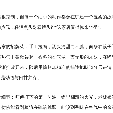
言很克制，但每一个细小的动作都像在讲述一个温柔的故
热气，轻轻点头对着镜头说“这家店值得你来坐坐”。
店家的招牌菜：手工拉面，汤头清甜而不腻，面条在筷子
在热气里微微卷起，香料的香气像一支无形的乐队，在嘴
逐渐扩散开来，随后用简短却精准的描述把味道分层讲清
口是劲道与回甘并存。
小细节：师傅打下的第一勺油，锅里翻滚的火光，老板娘
众仿佛能看到蒸汽在碗沿跳跃，能嗅到香味在空气中的余