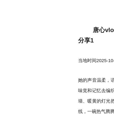
唐心vlog娜娜酱的美食探店全记录 唐心v
唐心vl
分享1
当地时间2025-10-22
她的声音温柔，
味觉和记忆去编
墙、暖黄的灯光
线，一碗热气腾