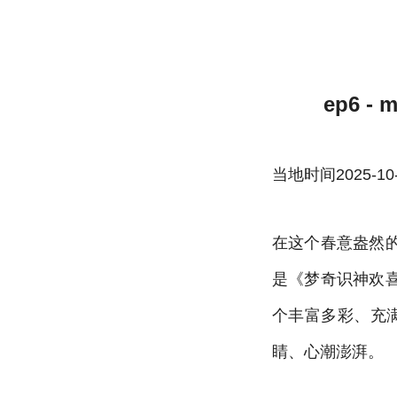
ep6 -雷速体育官方
ep6 - 
当地时间2025-10-22
在这个春意盎然
是《梦奇识神欢
个丰富多彩、充
睛、心潮澎湃。