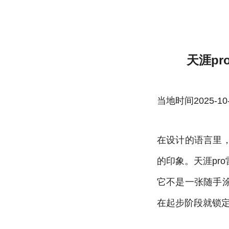
天涯pro雷速体育官方官网色板-雷速体育
天涯p
当地时间2025-10-22
在设计的语言里
的印象。天涯pr
它不是一张随手
在起步阶段就锁