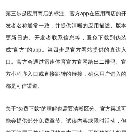
第三步是应用商店的标注。官方app在应用商店的开
发者名称通常一致，并提供清晰的应用描述、版本
更新日志、开发者联系信息等，避免下载到伪装
成“官方”的app。第四步是官方网站提供的直达入
口。官方会通过雷速体育官方官网给出二维码、官
方小程序入口或直接跳转的链接，确保用户进入的
都是可信渠道。
关于“免费下载”的理解也需要清晰区分。官方渠道可
能会提供部分免费章节、试读内容或限时活动，但