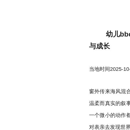
幼儿bbc福建表兄妹剧情介绍,讲述表亲童
幼儿b
与成长
当地时间2025-10-22
窗外传来海风混
温柔而真实的叙
一个微小的动作
对表亲去发现世