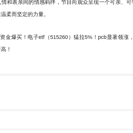
人情和表亲间的情感羁绊，节目向观众呈现一个可亲、可
来温柔而坚定的力量。
资金爆买！电子etf（515260）猛拉5%！pcb显著领涨
新高！