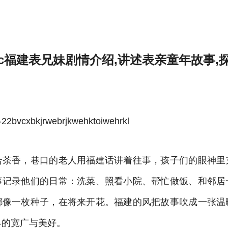
年故事,探索家庭亲情与成长-雷速体育官方
bc福建表兄妹剧情介绍,讲述表亲童年故事,
bvcxbkjrwebrjkwehktoiwehrkl
合茶香，巷口的老人用福建话讲着往事，孩子们的眼神里
事记录他们的日常：洗菜、照看小院、帮忙做饭、和邻居
都像一枚种子，在将来开花。福建的风把故事吹成一张温
界的宽广与美好。