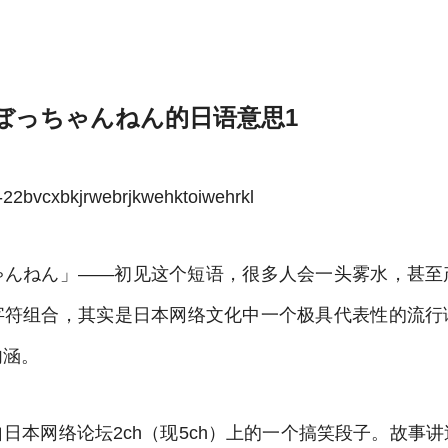
体育官方
ぼっちゃんねん的日语意思1
bvcxbkjrwebrjkwehktoiwehrkl
ゃんねん」——初见这个短语，很多人会一头雾水，甚至
字符组合，其实是日本网络文化中一个极具代表性的流行
内涵。
日本网络论坛2ch（现5ch）上的一个搞笑段子。故事