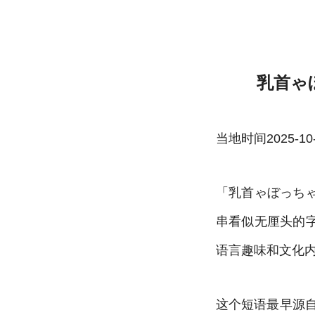
乳首ゃぼっちゃんねん的日语意思1-雷速
乳首ゃ
当地时间2025-10-22
「乳首ゃぼっち
串看似无厘头的
语言趣味和文化
这个短语最早源自