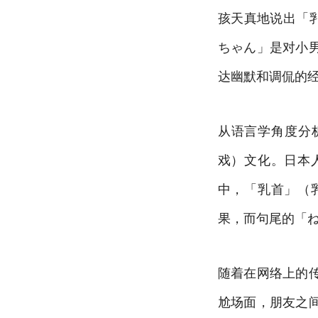
孩天真地说出「
ちゃん」是对小
达幽默和调侃的
从语言学角度分
戏）文化。日本
中，「乳首」（
果，而句尾的「
随着在网络上的
尬场面，朋友之