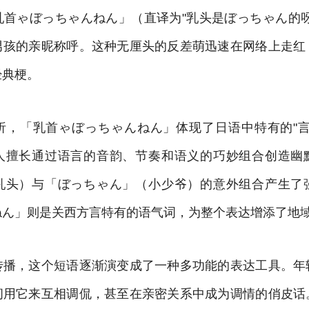
乳首ゃぼっちゃんねん」（直译为"乳头是ぼっちゃん的呀
男孩的亲昵称呼。这种无厘头的反差萌迅速在网络上走红
经典梗。
析，「乳首ゃぼっちゃんねん」体现了日语中特有的"言
人擅长通过语言的音韵、节奏和语义的巧妙组合创造幽
乳头）与「ぼっちゃん」（小少爷）的意外组合产生了
ねん」则是关西方言特有的语气词，为整个表达增添了地
传播，这个短语逐渐演变成了一种多功能的表达工具。年
间用它来互相调侃，甚至在亲密关系中成为调情的俏皮话