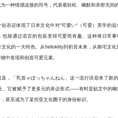
成为一种情感连接的符号，代表着轻松、幽默和亲密无间
个短语还体现了日本文化中对"可愛い"（可爱）美学的追
，也能通过语言的包装变得可爱而有趣。这种将日常事物
文化的一大特色。从hellokitty到初音未来，从御宅文
事物中发现和创造可爱元素。
及，「乳首ゃぼっちゃんねん」这一流行语迎来了新的生命。
m等平台上，它被赋予了更多元的表达形式——有时是贴文中的
号，甚至成为了某些亚文化圈子的身份标识。