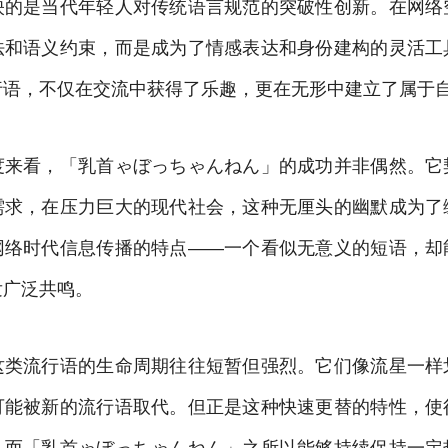
映的是当代年轻人对传统语言规范的突破性创新。在网络
法和语义约束，而是成为了情感表达和身份建构的灵活工
行语，不仅在交流中获得了乐趣，更在无形中建立了属于
度来看，「乳首ゃぼっちゃんねん」的成功并非偶然。它
需求，在压力巨大的现代社会，这种无厘头的幽默成为了
网络时代信息传播的特点——一个看似无意义的短语，却
发广泛共鸣。
这类流行语的生命周期往往短暂但强烈。它们像流星一样
可能被新的流行语取代。但正是这种快速更替的特性，使
。而「乳首ゃぼっちゃんねん」之所以能够持续保持一定