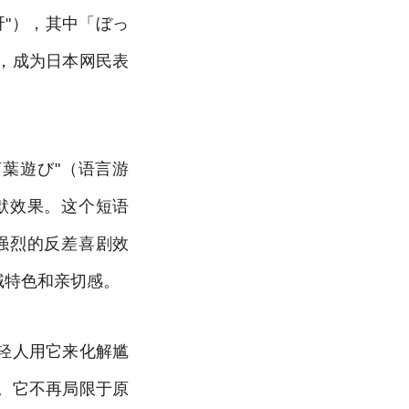
"），其中「ぼっ
，成为日本网民表
葉遊び"（语言游
默效果。这个短语
强烈的反差喜剧效
域特色和亲切感。
轻人用它来化解尴
。它不再局限于原