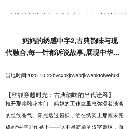
妈妈的绣感中字2,古典韵味与现代融合,每
一针都诉说故事,展现中华...-雷速体育官方
妈妈的绣感中字2,古典韵味与现
代融合,每一针都诉说故事,展现中华...
当地时间2025-10-22bvcxbkjrwebrjkwehktoiwehrkl
【丝线穿越时光：古典韵味的当代诠释】
推开那扇雕花木门，妈妈的工作室里总弥漫着淡淡
的丝线香气。阳光透过窗棂，洒在绣架上那幅未完
成的"中字2"作品上——这不是简单的汉字刺绣，而