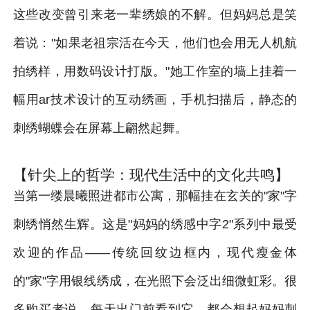
这些改变曾引来老一辈绣娘的不解。但妈妈总是笑
着说："如果老祖宗活在今天，他们也会用无人机航
拍绣样，用数码设计打版。"她工作室的墙上挂着一
幅用ar技术设计的互动绣画，手机扫描后，静态的
刺绣蝴蝶会在屏幕上翩然起舞。
【针尖上的哲学：现代生活中的文化共鸣】
当第一缕晨曦照进都市公寓，那幅挂在玄关的"家"字
刺绣悄然生辉。这是"妈妈的绣感中字2"系列中最受
欢迎的作品——传统回纹边框内，现代瘦金体
的"家"字用银线绣成，在光照下会泛出细微虹彩。很
多购买者说，每天出门前看到它，都会想起妈妈刺