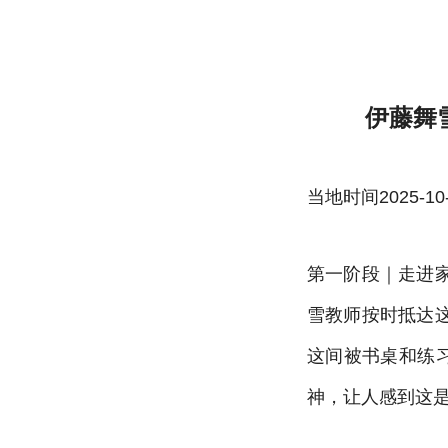
伊藤舞雪教师家访最终结果-雷速体育官方
伊藤舞
当地时间2025-10-22
第一阶段｜走进
雪教师按时抵达
这间被书桌和练
神，让人感到这