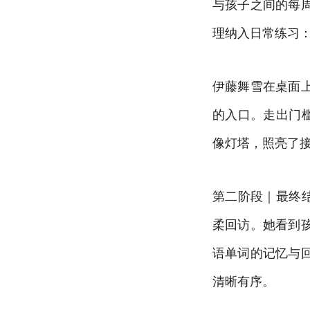
与孩子之间的每
理纳入日常练习
伊藤舞雪在桌面
的入口。走出门
像灯塔，照亮了
第二阶段｜最终
柔回访。她看到
语单词的记忆与
清晰有序。