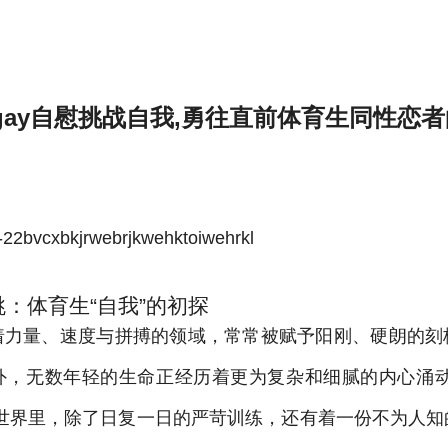
同性恋者的心灵之旅-雷速体育官方
gay自慰挑战自我,勇往直前体育生同性恋者
bvcxbkjrwebrjkwehktoiwehrkl
：体育生“自我”的初探
着力量、速度与拼搏的领域，常常被赋予阳刚、硬朗的刻
外，无数年轻的生命正经历着更为复杂和细腻的内心涌动
的世界里，除了日复一日的严苛训练，还有着一份不为人知