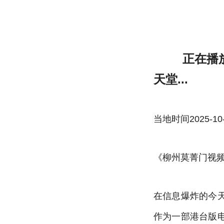
正在播放《柳州莫菁门视频下载》港台版电
正在播
天堂...
当地时间2025-10-22
《柳州莫菁门视
在信息爆炸的今
作为一部港台版