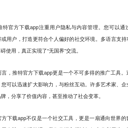
。
推特官方下载app注重用户隐私与内容管理。您可以通
容或用户，打造更符合个人偏好的社交环境。多语言支持
碍使用，真正实现了“无国界”交流。
而言，推特官方下载app更是一个不可多得的推广工具。
，您可以迅速扩大影响力，与粉丝互动。许多艺术家、企
品牌，分享了价值内容，甚至推动了社会变革。
官方下载app不仅是一个社交工具，更是一扇通向世界的