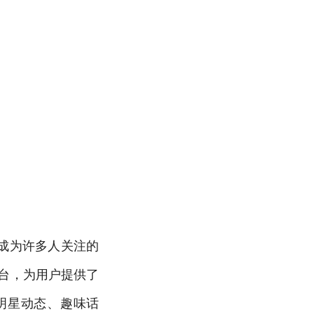
成为许多人关注的
平台，为用户提供了
明星动态、趣味话