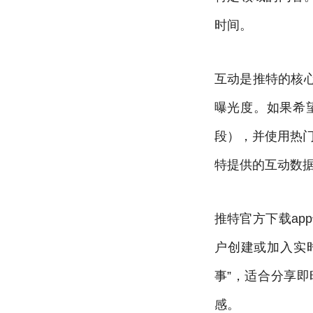
时间。
互动是推特的核
曝光度。如果希
段），并使用热门
特提供的互动数
推特官方下载ap
户创建或加入实时
事”，适合分享
感。