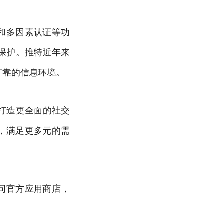
和多因素认证等功
保护。推特近年来
可靠的信息环境。
打造更全面的社交
，满足更多元的需
问官方应用商店，