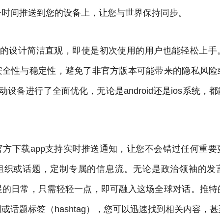
一时间推送到您的设备上，让您与世界保持同步。
pp的设计简洁直观，即使是初次使用的用户也能轻松上手
安全性与稳定性，避免了非官方版本可能带来的隐私风险
动设备进行了全面优化，无论是android还是ios系统
。
官方下载app支持实时推送通知，让您不会错过任何重要
组织或话题，定制专属的信息流。无论是政治领袖的发
星的日常，只需轻轻一点，即可融入这场全球对话。推特
或话题标签（hashtag），您可以迅速找到相关内容，