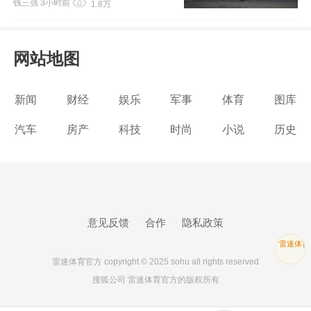
钱三强
3小时前
1.8万
网站地图
新闻
财经
娱乐
军事
体育
图库
汽车
房产
科技
时尚
小说
历史
意见反馈
合作
隐私政策
雷速体育
雷速体育官方 copyright © 2025 sohu all rights reserved
搜狐公司 雷速体育官方的版权所有