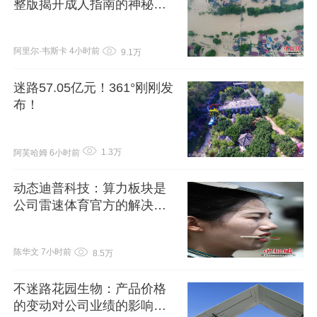
整版揭开成人指南的神秘面
纱让你轻松
阿里尔·韦斯卡
4小时前
9.1万
迷路57.05亿元！361°刚刚发
布！
1.3万
阿芙哈姆
6小时前
动态迪普科技：算力板块是
公司雷速体育官方的解决方
案落地的重要场景之一
陈华文
7小时前
8.5万
不迷路花园生物：产品价格
的变动对公司业绩的影响需