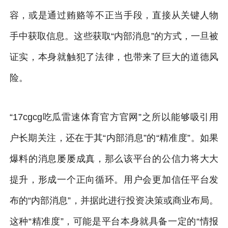
容，或是通过贿赂等不正当手段，直接从关键人物
手中获取信息。这些获取“内部消息”的方式，一旦被
证实，本身就触犯了法律，也带来了巨大的道德风
险。
“17cgcg吃瓜雷速体育官方官网”之所以能够吸引用
户长期关注，还在于其“内部消息”的“精准度”。如果
爆料的消息屡屡成真，那么该平台的公信力将大大
提升，形成一个正向循环。用户会更加信任平台发
布的“内部消息”，并据此进行投资决策或商业布局。
这种“精准度”，可能是平台本身就具备一定的“情报