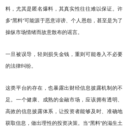
料，尤其是匿名爆料，其真实性往往难以保证。许
多“黑料”可能源于恶意诽谤、个人恩怨，甚至是为了
操纵市场情绪而故意散布的谣言。
一旦被误导，轻则损失金钱，重则可能卷入不必要
的法律纠纷。
这类平台的存在，也暴露出财经信息披露机制的不
足。一个健康、成熟的金融市场，应该拥有透明、
高效的信息披露体系，让投资者能够及时、准确地
获取信息，做出理性的投资决策。当“黑料”的滋生土