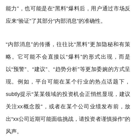
能力”，也可能是在“黑料”爆料后，用户通过市场反
应来“验证”了其部分“内部消息”的准确性。
“内部消息”的传播，往往比“黑料”更加隐秘和有策
略。它可能不会直接以“爆料”的形式出现，而是
以“预警”、“建议”、“趋势分析”等更加委婉的方式呈
现。例如，平台可能在某个行业的热点话题下，
subtly提示“某某领域的投资机会正悄然显现，建议
关注xx概念股”，或者在某个公司业绩发布前，放
出“xx公司近期可能面临挑战，请投资者谨慎操作”的
风声。