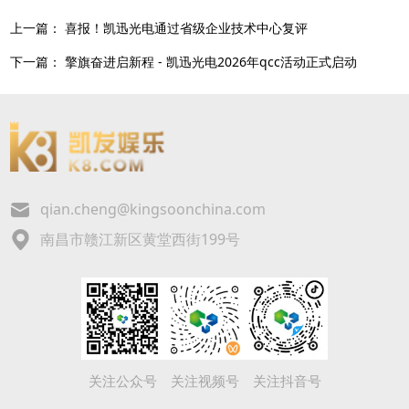
上一篇：
喜报！凯迅光电通过省级企业技术中心复评
下一篇：
擎旗奋进启新程 - 凯迅光电2026年qcc活动正式启动
qian.cheng@kingsoonchina.com
南昌市赣江新区黄堂西街199号
关注公众号
关注视频号
关注抖音号