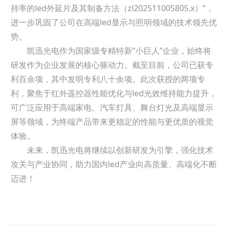
持率的led外延片及其制备方法（zl202511005805.x）”，
进一步巩固了公司在高端led显示与照明领域的技术领先优
势。
凯迅光电作为国家级专精特新“小巨人”企业，始终将
研发作为企业发展的核心驱动力。截至目前，公司已获专
利百余项，其中发明专利八十余项。此次获授的两项专
利，聚焦于红外遥控器性能优化与led光效维持能力提升，
可广泛应用于高端家电、汽车灯具、舞台灯光及高端显示
屏等领域，为终端产品带来更稳定的性能与更优质的视觉
体验。
未来，凯迅光电将继续以创新研发为引擎，强化技术
攻关与产业协同，助力国内led产业向高质量、高端化不断
迈进！