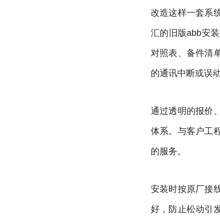
改造这样一套系
汇的旧版abb
对照表、备件清
的通讯中断或误
通过透明的报价
体系。与客户工
的服务。
安装时按原厂接
好，防止松动引