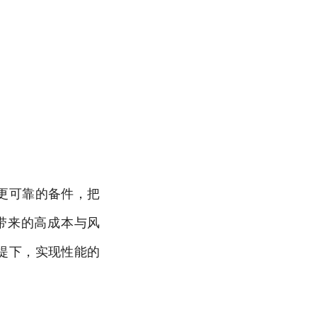
更可靠的备件，把
带来的高成本与风
提下，实现性能的