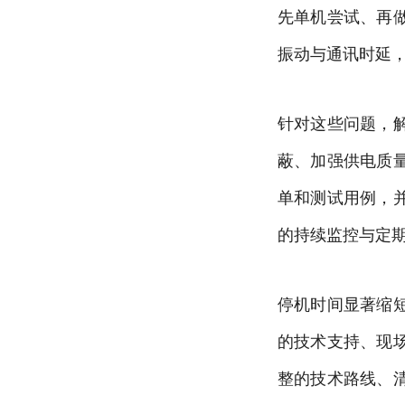
先单机尝试、再
振动与通讯时延
针对这些问题，
蔽、加强供电质
单和测试用例，
的持续监控与定期
停机时间显著缩
的技术支持、现
整的技术路线、