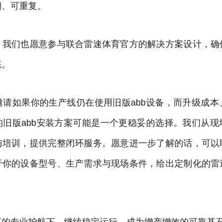
溯、可重复。
，我们也愿意参与联合雷速体育官方的解决方案设计，确
态。
邀请如果你的生产线仍在使用旧版abb设备，而升级成本
的旧版abb安装方案可能是一个更稳妥的选择。我们从现
与培训，提供完整闭环服务。愿意进一步了解的话，可以
于你的设备型号、生产需求与现场条件，给出定制化的雷
汇的专业护航下，继续稳定运行，成为增产增效的可靠基