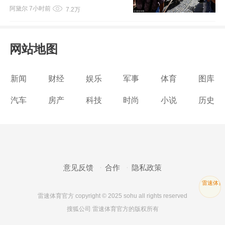
阿黛尔
7小时前
7.2万
彧一半
网站地图
新闻
财经
娱乐
军事
体育
图库
汽车
房产
科技
时尚
小说
历史
意见反馈
合作
隐私政策
雷速体育
雷速体育官方 copyright © 2025 sohu all rights reserved
搜狐公司 雷速体育官方的版权所有