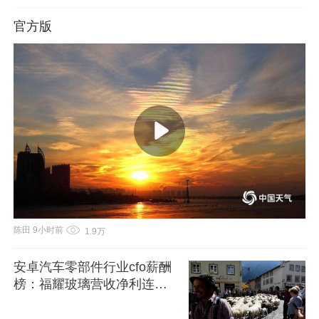
官方版
陈田
9小时前
1.9万
安卓汽车零部件行业cfo薪酬
榜：福耀玻璃营收净利连增4
年 cfo陈向明244万排名第
二、年薪不足均胜电子李俊