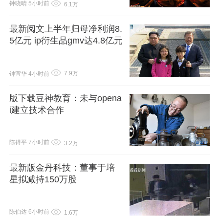
钟晓晴
5小时前
6.1万
最新阅文上半年归母净利润8.
5亿元 ip衍生品gmv达4.8亿元
7.9万
钟宜华
4小时前
版下载豆神教育：未与opena
i建立技术合作
陈得平
7小时前
3.2万
最新版金丹科技：董事于培
星拟减持150万股
陈伯达
6小时前
1.6万