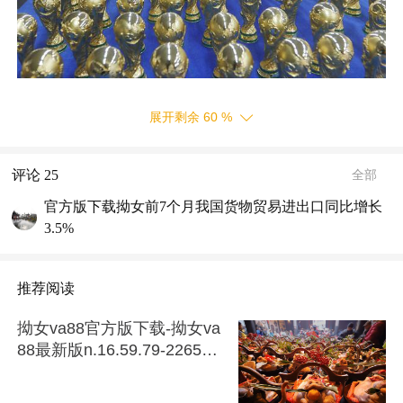
展开剩余
60
%
评论
25
全部
官方版下载拗女前7个月我国货物贸易进出口同比增长
3.5%
推荐阅读
拗女va88官方版下载-拗女va
88最新版n.16.59.79-2265安
卓网