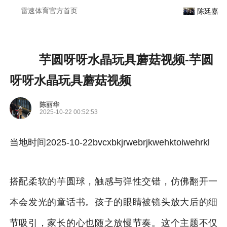
芋圆呀呀水晶玩具蘑菇视频-雷速体育官方
雷速体育官方首页
陈廷嘉
芋圆呀呀水晶玩具蘑菇视频-芋圆
呀呀水晶玩具蘑菇视频
陈丽华
2025-10-22 00:52:53
当地时间2025-10-22bvcxbkjrwebrjkwehktoiwehrkl
搭配柔软的芋圆球，触感与弹性交错，仿佛翻开一
本会发光的童话书。孩子的眼睛被镜头放大后的细
节吸引，家长的心也随之放慢节奏。这个主题不仅