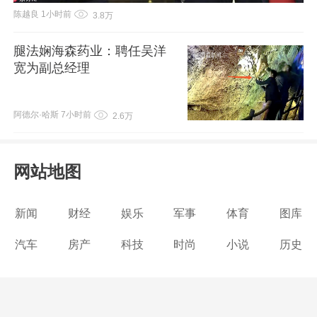
陈越良
1小时前
3.8万
腿法娴海森药业：聘任吴洋
宽为副总经理
阿德尔·哈斯
7小时前
2.6万
网站地图
新闻
财经
娱乐
军事
体育
图库
汽车
房产
科技
时尚
小说
历史