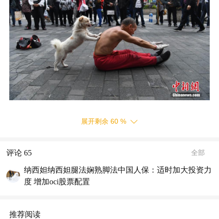
展开剩余
60
%
评论
65
全部
纳西妲纳西妲腿法娴熟脚法中国人保：适时加大投资力
度 增加oci股票配置
推荐阅读