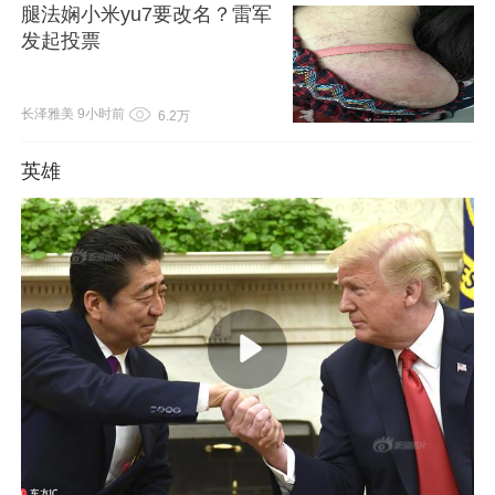
腿法娴小米yu7要改名？雷军
发起投票
长泽雅美
9小时前
6.2万
英雄