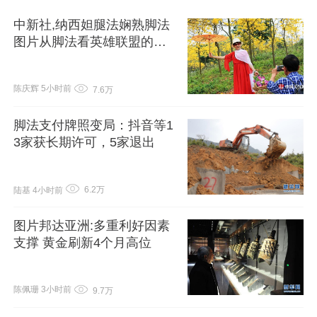
中新社,纳西妲腿法娴熟脚法
图片从脚法看英雄联盟的细
腻竞技魅力
陈庆辉
5小时前
7.6万
脚法支付牌照变局：抖音等1
3家获长期许可，5家退出
6.2万
陆基
4小时前
图片邦达亚洲:多重利好因素
支撑 黄金刷新4个月高位
陈佩珊
3小时前
9.7万