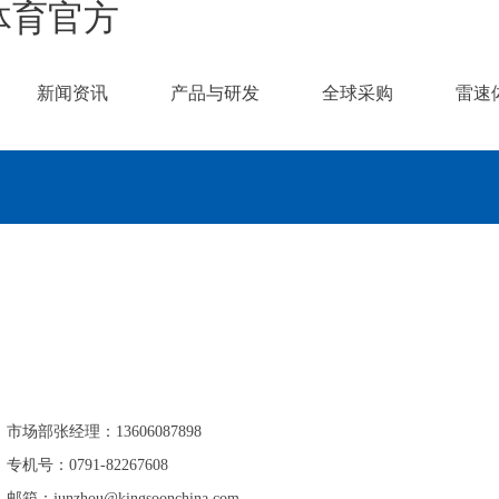
体育官方
C
新闻资讯
产品与研发
全球采购
雷速
市场部张经理：13606087898
专机号：0791-82267608
邮箱：
junzhou@kingsoonchina.com