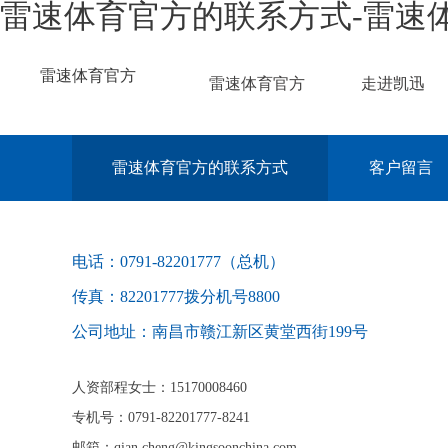
雷速体育官方的联系方式-雷速
雷速体育官方
雷速体育官方
走进凯迅
雷速体育官方的联系方式
客户留言
电话：0791-82201777（总机）
传真：82201777拨分机号8800
公司地址：南昌市赣江新区黄堂西街199号
人资部程女士：15170008460
专机号：0791-82201777-8241
邮箱：
qian.cheng@kingsoonchina.com