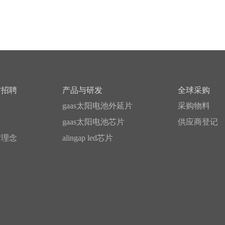
才招聘
产品与研发
全球采购
gaas太阳电池外延片
采购物料
gaas太阳电池芯片
供应商登记
才理念
alingap led芯片