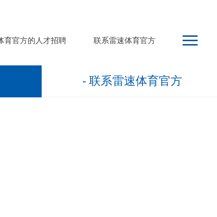
ONTACT
体育官方的人才招聘
联系雷速体育官方
- 联系雷速体育官方