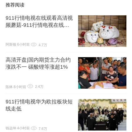
推荐阅读
911行情电视在线观看高清视
频蘑菇-911行情电视在线观
看高清视频
阿斯顿
6小时前
4.7万
高清开盘|国内期货主力合约
涨跌不一 碳酸锂等涨超1%
2.4万
陈林
8小时前
911行情电视华为欧拉板块短
线走低
钱远坤
4小时前
7.6万