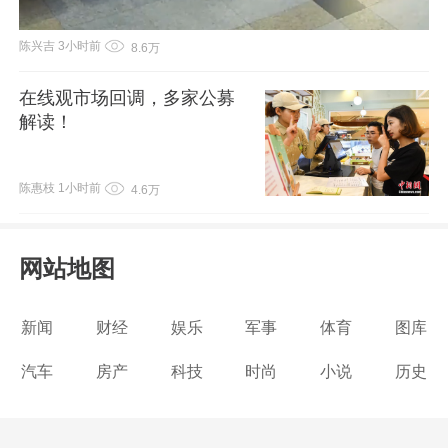
陈兴吉
3小时前
8.6万
在线观市场回调，多家公募
解读！
陈惠枝
1小时前
4.6万
网站地图
新闻
财经
娱乐
军事
体育
图库
汽车
房产
科技
时尚
小说
历史